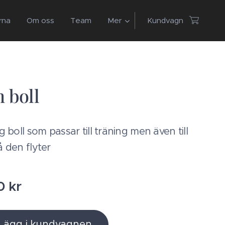
rna
Om oss
Team
Mer
Kundvagn
 boll
g boll som passar till träning men även till
 den flyter
0
kr
Lägg i kundvagnen