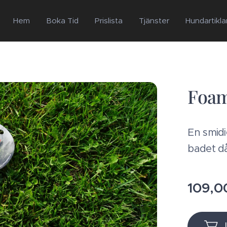
Hem
Boka Tid
Prislista
Tjänster
Hundartikla
Foam
En smidi
badet då
109,0