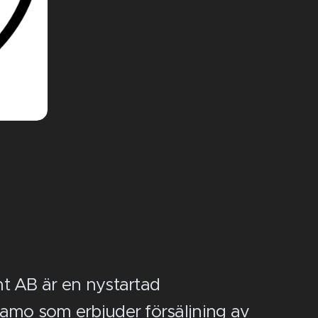
t AB är en nystartad
amo som erbjuder försäljning av