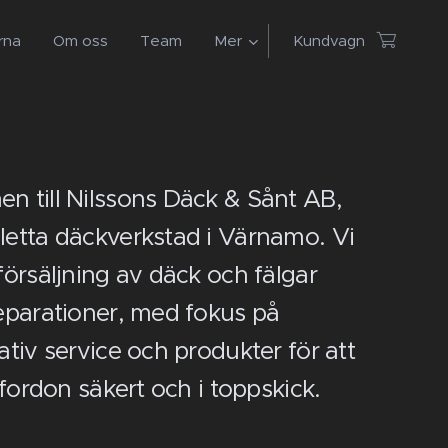
rna
Om oss
Team
Mer
Kundvagn
n till Nilssons Däck & Sånt AB,
letta däckverkstad i Värnamo. Vi
försäljning av däck och fälgar
eparationer, med fokus på
ativ service och produkter för att
t fordon säkert och i toppskick.