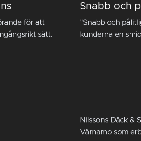
ens
Snabb och på
rande för att
"Snabb och pålitli
mgångsrikt sätt.
kunderna en smidi
Nilssons Däck & S
Värnamo som erbj