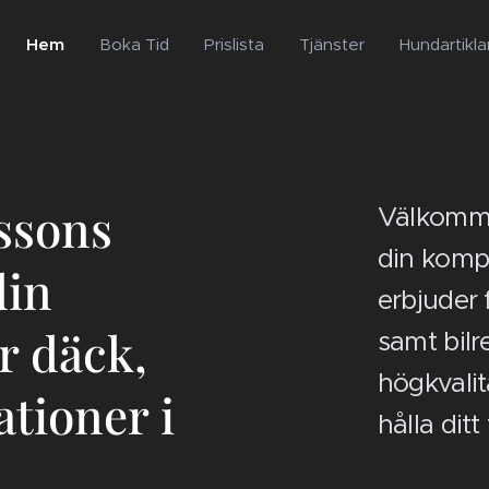
Hem
Boka Tid
Prislista
Tjänster
Hundartikla
ssons
Välkomme
din komp
din
erbjuder 
ör däck,
samt bilr
högkvalit
ationer i
hålla dit